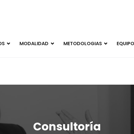
re Consultores S.A.
es S.A.
OS
MODALIDAD
METODOLOGIAS
EQUIPO
Consultoría